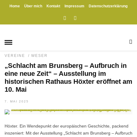
Home
Über mich
Kontakt
Impressum
Datenschutzerklärung
HOME
» KARL DER GROSSE
Karl der Große
GESCHICHTE
/
HÖXTER
/
KRIEGE
/
PROJEKTE
/
TOURISMUS
/
TRADITION
/
VERANSTALTUNGEN
/
VEREINE
/
WESER
„Schlacht am Brunsberg – Aufbruch in
eine neue Zeit“ – Ausstellung im
historischen Rathaus Höxter eröffnet am
10. Mai
7. MAI 2025
Höxter. Ein Wendepunkt der europäischen Geschichte, packend
inszeniert: Mit der Ausstellung „Schlacht am Brunsberg – Aufbruch