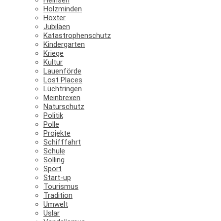
Holzminden
Höxter
Jubiläen
Katastrophenschutz
Kindergarten
Kriege
Kultur
Lauenförde
Lost Places
Lüchtringen
Meinbrexen
Naturschutz
Politik
Polle
Projekte
Schifffahrt
Schule
Solling
Sport
Start-up
Tourismus
Tradition
Umwelt
Uslar