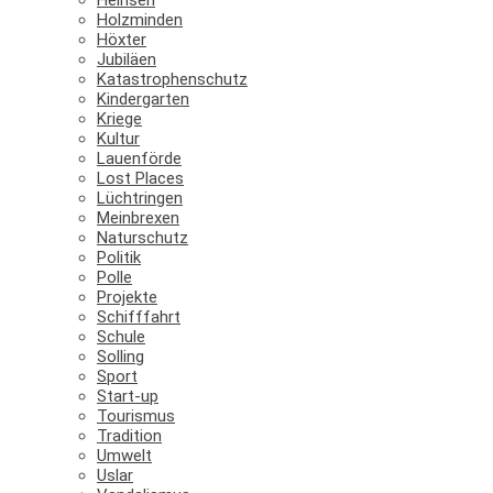
Holzminden
Höxter
Jubiläen
Katastrophenschutz
Kindergarten
Kriege
Kultur
Lauenförde
Lost Places
Lüchtringen
Meinbrexen
Naturschutz
Politik
Polle
Projekte
Schifffahrt
Schule
Solling
Sport
Start-up
Tourismus
Tradition
Umwelt
Uslar