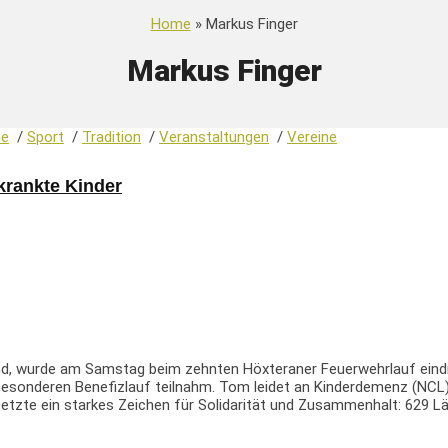
Home
» Markus Finger
Markus Finger
te
/
Sport
/
Tradition
/
Veranstaltungen
/
Vereine
krankte Kinder
tand, wurde am Samstag beim zehnten Höxteraner Feuerwehrlauf eindr
onderen Benefizlauf teilnahm. Tom leidet an Kinderdemenz (NCL) und
etzte ein starkes Zeichen für Solidarität und Zusammenhalt: 629 Lä