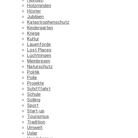
Holzminden
Höxter
Jubiläen
Katastrophenschutz
Kindergarten
Kriege
Kultur
Lauenförde
Lost Places
Lüchtringen
Meinbrexen
Naturschutz
Politik
Polle
Projekte
Schifffahrt
Schule
Solling
Sport
Start-up
Tourismus
Tradition
Umwelt
Uslar