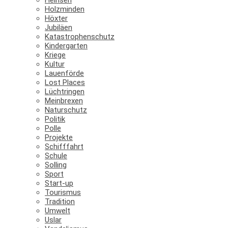
Holzminden
Höxter
Jubiläen
Katastrophenschutz
Kindergarten
Kriege
Kultur
Lauenförde
Lost Places
Lüchtringen
Meinbrexen
Naturschutz
Politik
Polle
Projekte
Schifffahrt
Schule
Solling
Sport
Start-up
Tourismus
Tradition
Umwelt
Uslar