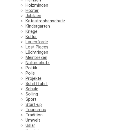
Holzminden
Höxter
Jubiläen
Katastrophenschutz
Kindergarten
Kriege
Kultur
Lauenförde
Lost Places
Lüchtringen
Meinbrexen
Naturschutz
Politik
Polle
Projekte
Schifffahrt
Schule
Solling
Sport
Start-up
Tourismus
Tradition
Umwelt
Uslar