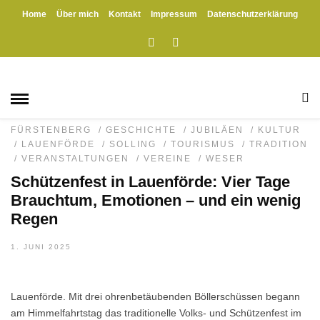
Home
Über mich
Kontakt
Impressum
Datenschutzerklärung
HOME
» PARADE SCHÜTZENKÖNIG
Parade Schützenkönig
BAD KARLSHAFEN
/
BEVERUNGEN
/
BOFFZEN
/
DERENTAL
/
EHRENAMT
/
EXKLUSIV
/
FEUERWEHR
/
FÜRSTENBERG
/
GESCHICHTE
/
JUBILÄEN
/
KULTUR
/
LAUENFÖRDE
/
SOLLING
/
TOURISMUS
/
TRADITION
/
VERANSTALTUNGEN
/
VEREINE
/
WESER
Schützenfest in Lauenförde: Vier Tage
Brauchtum, Emotionen – und ein wenig
Regen
1. JUNI 2025
Lauenförde. Mit drei ohrenbetäubenden Böllerschüssen begann
am Himmelfahrtstag das traditionelle Volks- und Schützenfest im