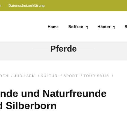
m
Datenschutzerklärung
Home
Boffzen
Höxter
B
HOME
» PFERDE
Pferde
DEN
/
JUBILÄEN
/
KULTUR
/
SPORT
/
TOURISMUS
/
Hunde und Naturfreunde
 Silberborn