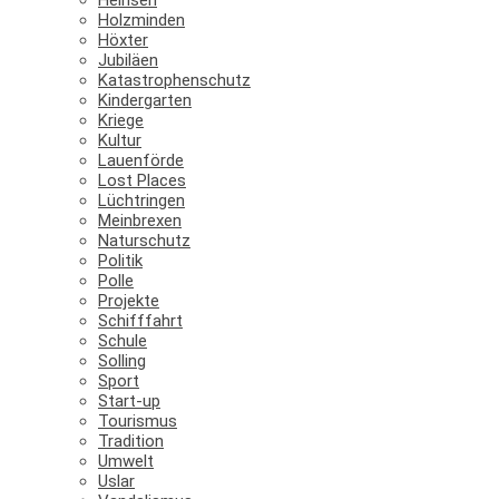
Holzminden
Höxter
Jubiläen
Katastrophenschutz
Kindergarten
Kriege
Kultur
Lauenförde
Lost Places
Lüchtringen
Meinbrexen
Naturschutz
Politik
Polle
Projekte
Schifffahrt
Schule
Solling
Sport
Start-up
Tourismus
Tradition
Umwelt
Uslar