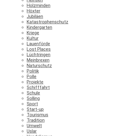
Holzminden
Höxter
Jubiläen
Katastrophenschutz
Kindergarten
Kriege
Kultur
Lauenförde
Lost Places
Lüchtringen
Meinbrexen
Naturschutz
Politik
Polle
Projekte
Schifffahrt
Schule
Solling
Sport
Start-up
Tourismus
Tradition
Umwelt
Uslar