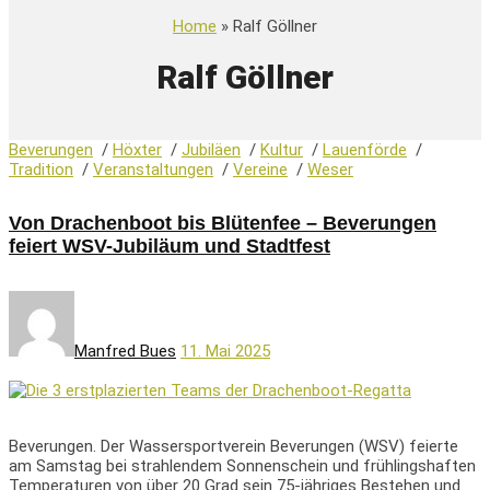
Home
» Ralf Göllner
Ralf Göllner
Beverungen
/
Höxter
/
Jubiläen
/
Kultur
/
Lauenförde
/
Tradition
/
Veranstaltungen
/
Vereine
/
Weser
Von Drachenboot bis Blütenfee – Beverungen
feiert WSV-Jubiläum und Stadtfest
Manfred Bues
11. Mai 2025
Beverungen. Der Wassersportverein Beverungen (WSV) feierte
am Samstag bei strahlendem Sonnenschein und frühlingshaften
Temperaturen von über 20 Grad sein 75-jähriges Bestehen und