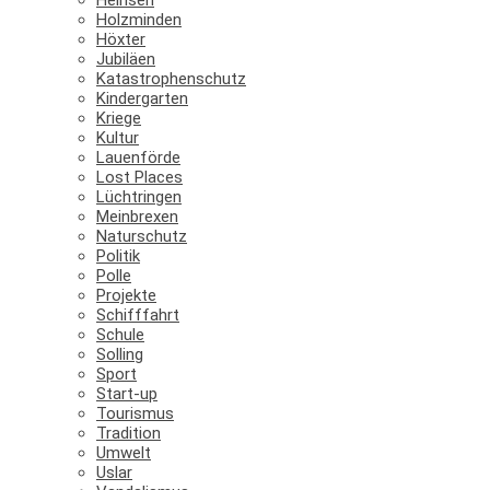
Holzminden
Höxter
Jubiläen
Katastrophenschutz
Kindergarten
Kriege
Kultur
Lauenförde
Lost Places
Lüchtringen
Meinbrexen
Naturschutz
Politik
Polle
Projekte
Schifffahrt
Schule
Solling
Sport
Start-up
Tourismus
Tradition
Umwelt
Uslar