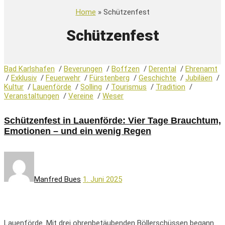
Home
» Schützenfest
Schützenfest
Bad Karlshafen
/
Beverungen
/
Boffzen
/
Derental
/
Ehrenamt
/
Exklusiv
/
Feuerwehr
/
Fürstenberg
/
Geschichte
/
Jubiläen
/
Kultur
/
Lauenförde
/
Solling
/
Tourismus
/
Tradition
/
Veranstaltungen
/
Vereine
/
Weser
Schützenfest in Lauenförde: Vier Tage Brauchtum,
Emotionen – und ein wenig Regen
Manfred Bues
1. Juni 2025
Lauenförde. Mit drei ohrenbetäubenden Böllerschüssen begann