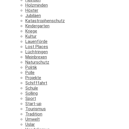
Holzminden
Höxter
Jubiläen
Katastrophenschutz
Kindergarten
Kriege
Kultur
Lauenförde
Lost Places
Lüchtringen
Meinbrexen
Naturschutz
Politik
Polle
Projekte
Schifffahrt
Schule
Solling
Sport
Start-up
Tourismus
Tradition
Umwelt
Uslar