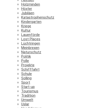
Holzminden
Höxter
Jubiläen
Katastrophenschutz
Kindergarten
Kriege
Kultur
Lauenförde
Lost Places
Lüchtringen
Meinbrexen
Naturschutz
Politik
Polle
Projekte
Schifffahrt
Schule
Solling
Sport
Start-up
Tourismus
Tradition
Umwelt
Uslar