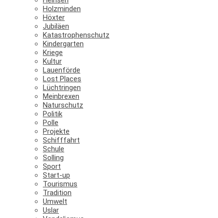
Holzminden
Höxter
Jubiläen
Katastrophenschutz
Kindergarten
Kriege
Kultur
Lauenförde
Lost Places
Lüchtringen
Meinbrexen
Naturschutz
Politik
Polle
Projekte
Schifffahrt
Schule
Solling
Sport
Start-up
Tourismus
Tradition
Umwelt
Uslar