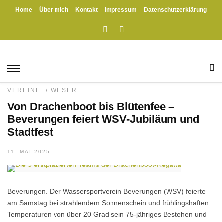
Home
Über mich
Kontakt
Impressum
Datenschutzerklärung
HOME
» THORSTEN SCHILLER
Thorsten Schiller
BEVERUNGEN
/
HÖXTER
/
JUBILÄEN
/
KULTUR
/
LAUENFÖRDE
/
TRADITION
/
VERANSTALTUNGEN
/
VEREINE
/
WESER
Von Drachenboot bis Blütenfee –
Beverungen feiert WSV-Jubiläum und
Stadtfest
11. MAI 2025
Beverungen. Der Wassersportverein Beverungen (WSV) feierte
am Samstag bei strahlendem Sonnenschein und frühlingshaften
Temperaturen von über 20 Grad sein 75-jähriges Bestehen und