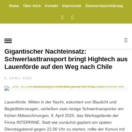
Home
Über mich
Kontakt
Impressum
Datenschutzerklärung
HOME
» VOSSMAN LOGISIK PRINZHÖFTE
Vossman Logisik Prinzhöfte
BEVERUNGEN
/
EINSÄTZE
/
HÖXTER
/
LAUENFÖRDE
Gigantischer Nachteinsatz:
Schwerlasttransport bringt Hightech aus
Lauenförde auf den Weg nach Chile
8. APRIL 2025
Lauenförde. Mitten in der Nacht, eskortiert von Blaulicht und
Begleitfahrzeugen, verließen zwei riesige Schwertransporter am
frühen Mittwochmorgen, 9. April 2025, das Werksgelände der
Firma INTERPANE. Statt wie zunächst geplant am späten
Dienstagabend gegen 22.00 Uhr zu starten, rollte der Konvoi mit