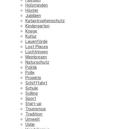
Holzminden
Höxter
Jubiläen
Katastrophenschutz
Kindergarten
Kriege
Kultur
Lauenförde
Lost Places
Lüchtringen
Meinbrexen
Naturschutz
Politik
Polle
Projekte
Schifffahrt
Schule
Solling
Sport
Start-up
Tourismus
Tradition
Umwelt
Uslar