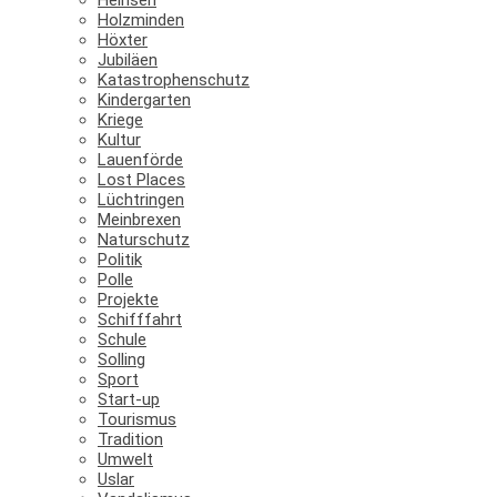
Holzminden
Höxter
Jubiläen
Katastrophenschutz
Kindergarten
Kriege
Kultur
Lauenförde
Lost Places
Lüchtringen
Meinbrexen
Naturschutz
Politik
Polle
Projekte
Schifffahrt
Schule
Solling
Sport
Start-up
Tourismus
Tradition
Umwelt
Uslar