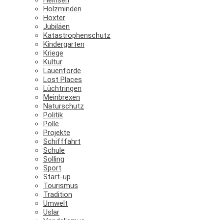
Holzminden
Höxter
Jubiläen
Katastrophenschutz
Kindergarten
Kriege
Kultur
Lauenförde
Lost Places
Lüchtringen
Meinbrexen
Naturschutz
Politik
Polle
Projekte
Schifffahrt
Schule
Solling
Sport
Start-up
Tourismus
Tradition
Umwelt
Uslar