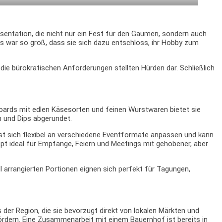
präsentation, die nicht nur ein Fest für den Gaumen, sondern auch
lds war so groß, dass sie sich dazu entschloss, ihr Hobby zum
ie bürokratischen Anforderungen stellten Hürden dar. Schließlich
-Boards mit edlen Käsesorten und feinen Wurstwaren bietet sie
n und Dips abgerundet.
ässt sich flexibel an verschiedene Eventformate anpassen und kann
ept ideal für Empfänge, Feiern und Meetings mit gehobener, aber
 arrangierten Portionen eignen sich perfekt für Tagungen,
 der Region, die sie bevorzugt direkt von lokalen Märkten und
fördern. Eine Zusammenarbeit mit einem Bauernhof ist bereits in