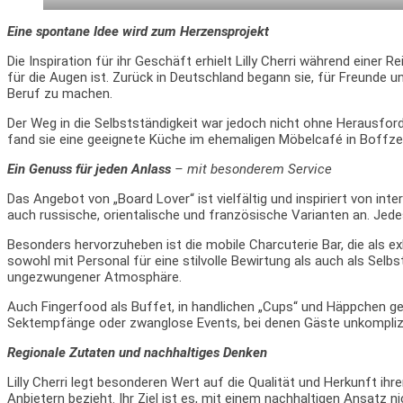
Eine spontane Idee wird zum Herzensprojekt
Die Inspiration für ihr Geschäft erhielt Lilly Cherri während einer 
für die Augen ist. Zurück in Deutschland begann sie, für Freunde u
Beruf zu machen.
Der Weg in die Selbstständigkeit war jedoch nicht ohne Herausfor
fand sie eine geeignete Küche im ehemaligen Möbelcafé in Boffzen,
Ein Genuss für jeden Anlass
– mit besonderem Service
Das Angebot von „Board Lover“ ist vielfältig und inspiriert von i
auch russische, orientalische und französische Varianten an. Jede
Besonders hervorzuheben ist die mobile Charcuterie Bar, die als e
sowohl mit Personal für eine stilvolle Bewirtung als auch als Sel
ungezwungener Atmosphäre.
Auch Fingerfood als Buffet, in handlichen „Cups“ und Häppchen ge
Sektempfänge oder zwanglose Events, bei denen Gäste unkompliz
Regionale Zutaten und nachhaltiges Denken
Lilly Cherri legt besonderen Wert auf die Qualität und Herkunft ih
Anbietern bezieht. Ihr Ziel ist es, mit einem nachhaltigen Ansatz