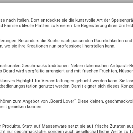
Reise nach Italien. Dort entdeckte sie die kunstvolle Art der Speisen
nd Familie stilvolle Platten zu kreieren. Die Begeisterung ihres Umfe
derungen. Besonders die Suche nach passenden Räumlichkeiten und d
 wo sie ihre Kreationen nun professionell herstellen kann.
nternationalen Geschmackstraditionen. Neben italienischen Antipasti
s Board wird sorgfältig arrangiert und mit frischen Früchten, Nüsse
xklusives Highlight für Veranstaltungen gebucht werden kann. Sie l
bstbedienungsstation genutzt werden. Damit eignet sich dieses Konz
hören zum Angebot von „Board Lover“. Diese kleinen, geschmackvoll
iert genießen können.
rer Produkte. Statt auf Massenware setzt sie auf frische Zutaten aus
 nicht nur geschmackliche, sondern auch gesellschaftliche Werte zu 