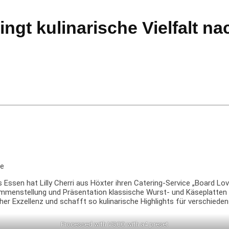
ingt kulinarische Vielfalt n
s Essen hat Lilly Cherri aus Höxter ihren Catering-Service „Board Lov
usammenstellung und Präsentation klassische Wurst- und Käseplatten
er Exzellenz und schafft so kulinarische Highlights für verschieden
Processed with VSCO with a4 preset