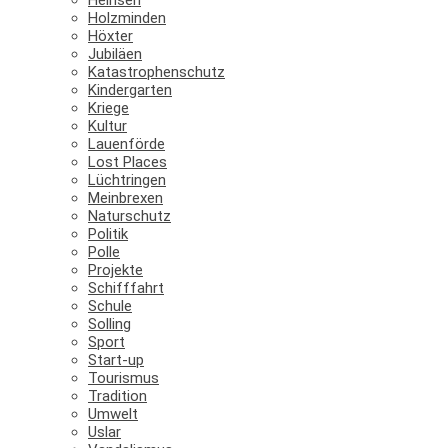
Holzminden
Höxter
Jubiläen
Katastrophenschutz
Kindergarten
Kriege
Kultur
Lauenförde
Lost Places
Lüchtringen
Meinbrexen
Naturschutz
Politik
Polle
Projekte
Schifffahrt
Schule
Solling
Sport
Start-up
Tourismus
Tradition
Umwelt
Uslar