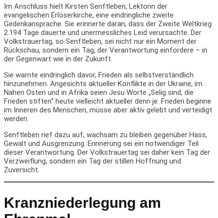
Im Anschluss hielt Kirsten Senftleben, Lektorin der
evangelischen Erlöserkirche, eine eindringliche zweite
Gedenkansprache. Sie erinnerte daran, dass der Zweite Weltkrieg
2.194
Tage
dauerte und unermessliches Leid verursachte. Der
Volkstrauertag, so Senftleben, sei nicht nur ein Moment der
Rückschau, sondern ein Tag, der Verantwortung einfordere – in
der Gegenwart wie in der Zukunft.
Sie warnte eindringlich davor, Frieden als selbstverständlich
hinzunehmen. Angesichts aktueller Konflikte in der Ukraine, im
Nahen Osten und in Afrika seien Jesu Worte „Selig sind, die
Frieden stiften“ heute vielleicht aktueller denn je. Frieden beginne
im Inneren des Menschen, müsse aber aktiv gelebt und verteidigt
werden.
Senftleben rief dazu auf, wachsam zu bleiben gegenüber Hass,
Gewalt und Ausgrenzung. Erinnerung sei ein notwendiger Teil
dieser Verantwortung. Der Volkstrauertag sei daher kein Tag der
Verzweiflung, sondern ein Tag der stillen Hoffnung und
Zuversicht.
Kranzniederlegung am