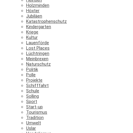
Holzminden
Höxter
Jubiläen
Katastrophenschutz
Kindergarten
Kriege
Kultur
Lauenförde
Lost Places
Lüchtringen
Meinbrexen
Naturschutz
Politik
Polle
Projekte
Schifffahrt
Schule
Solling
Sport
Start-up
Tourismus
Tradition
Umwelt
Uslar