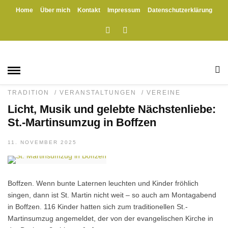
Home
Über mich
Kontakt
Impressum
Datenschutzerklärung
HOME
» BOFFZEN AKTIV
Boffzen Aktiv
BOFFZEN
/
EHRENAMT
/
EXKLUSIV
/
FEUERWEHR
/
GESCHICHTE
/
KINDERGARTEN
/
KULTUR
/
SCHULE
/
TRADITION
/
VERANSTALTUNGEN
/
VEREINE
Licht, Musik und gelebte Nächstenliebe:
St.-Martinsumzug in Boffzen
11. NOVEMBER 2025
Boffzen. Wenn bunte Laternen leuchten und Kinder fröhlich
singen, dann ist St. Martin nicht weit – so auch am Montagabend
in Boffzen. 116 Kinder hatten sich zum traditionellen St.-
Martinsumzug angemeldet, der von der evangelischen Kirche in