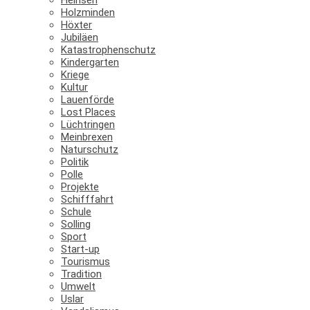
Holzminden
Höxter
Jubiläen
Katastrophenschutz
Kindergarten
Kriege
Kultur
Lauenförde
Lost Places
Lüchtringen
Meinbrexen
Naturschutz
Politik
Polle
Projekte
Schifffahrt
Schule
Solling
Sport
Start-up
Tourismus
Tradition
Umwelt
Uslar