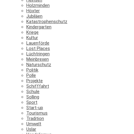
Holzminden
Höxter
Jubiläen
Katastrophenschutz
Kindergarten
Kriege
Kultur
Lauenförde
Lost Places
Lüchtringen
Meinbrexen
Naturschutz
Politik
Polle
Projekte
Schifffahrt
Schule
Solling
Sport
Start-up
Tourismus
Tradition
Umwelt
Uslar