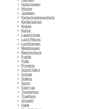
Holzminden
Höxter
Jubiläen
Katastrophenschutz
Kindergarten
Kriege
Kultur
Lauenförde
Lost Places
Lüchtringen
Meinbrexen
Naturschutz
Politik
Polle
Projekte
Schifffahrt
Schule
Solling
Sport
Start-up
Tourismus
Tradition
Umwelt
Uslar