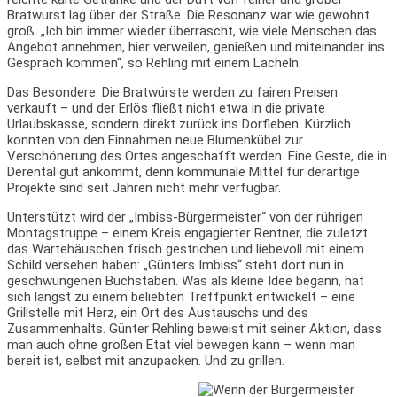
Bratwurst lag über der Straße. Die Resonanz war wie gewohnt
groß. „Ich bin immer wieder überrascht, wie viele Menschen das
Angebot annehmen, hier verweilen, genießen und miteinander ins
Gespräch kommen“, so Rehling mit einem Lächeln.
Das Besondere: Die Bratwürste werden zu fairen Preisen
verkauft – und der Erlös fließt nicht etwa in die private
Urlaubskasse, sondern direkt zurück ins Dorfleben. Kürzlich
konnten von den Einnahmen neue Blumenkübel zur
Verschönerung des Ortes angeschafft werden. Eine Geste, die in
Derental gut ankommt, denn kommunale Mittel für derartige
Projekte sind seit Jahren nicht mehr verfügbar.
Unterstützt wird der „Imbiss-Bürgermeister“ von der rührigen
Montagstruppe – einem Kreis engagierter Rentner, die zuletzt
das Wartehäuschen frisch gestrichen und liebevoll mit einem
Schild versehen haben: „Günters Imbiss“ steht dort nun in
geschwungenen Buchstaben. Was als kleine Idee begann, hat
sich längst zu einem beliebten Treffpunkt entwickelt – eine
Grillstelle mit Herz, ein Ort des Austauschs und des
Zusammenhalts. Günter Rehling beweist mit seiner Aktion, dass
man auch ohne großen Etat viel bewegen kann – wenn man
bereit ist, selbst mit anzupacken. Und zu grillen.