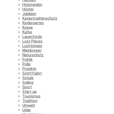
Holzminden
Höxter
Jubiläen
Katastrophenschutz
Kindergarten
Kriege
Kultur
Lauenförde
Lost Places
Lüchtringen
Meinbrexen
Naturschutz
Politik
Polle
Projekte
Schifffahrt
Schule
Solling
Sport
Start-up
Tourismus
Tradition
Umwelt
Uslar