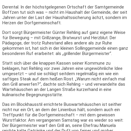
Derental. In der höchstgelegenen Ortschaft der Samtgemeinde
Boffzen tut sich was – nicht im Haushalt der Gemeinde, der seit
Jahren unter der Last der Haushaltssicherung ächzt, sondern im
Herzen der Dorfgemeinschaft.
Dort sorgt Bürgermeister Günter Rehling auf ganz eigene Weise
für Bewegung – mit Grillzange, Bratwurst und Herzblut. Der
Pädagoge, der trotz Ruhestand alles andere als zur Ruhe
gekommen ist, hat sich in der kleinen Sollinggemeinde einen ganz
besonderen Ruf erarbeitet: als „grillender Bürgermeister“.
Statt sich über die knappen Kassen seiner Kommune zu
beklagen, hat Rehling vor zwei Jahren eine ungewöhnliche Idee
umgesetzt – und sie schlägt seitdem regelmäßig ein wie ein
saftiges Steak auf dem heißen Rost. „Warum nicht einfach mal
den Grill anwerfen?“, dachte sich Rehling – und verwandelte das
Wartehäuschen an der Langen Straße kurzerhand in eine
kulinarische Begegnungsstätte.
Das im Blockhausstil errichtete Buswartehäuschen ist seither
nicht nur ein Ort, an dem der Linienbus hält, sondern auch ein
Treffpunkt für die Dorfgemeinschaft – mit dem gewissen
Wurstfaktor. Am vergangenen Samstag war es wieder so weit:
Der Bürgermeister warf den Grill an, seine Ehefrau Manuela
reichte kalte Getränke und der Duft von feiner und grober