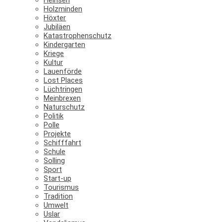
Holzminden
Höxter
Jubiläen
Katastrophenschutz
Kindergarten
Kriege
Kultur
Lauenförde
Lost Places
Lüchtringen
Meinbrexen
Naturschutz
Politik
Polle
Projekte
Schifffahrt
Schule
Solling
Sport
Start-up
Tourismus
Tradition
Umwelt
Uslar