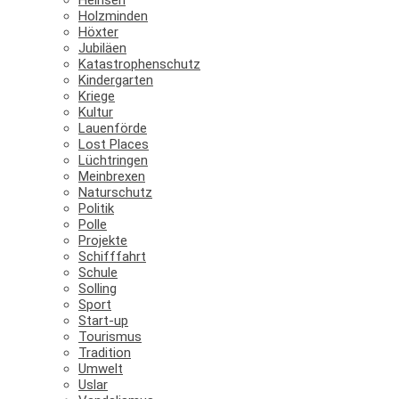
Holzminden
Höxter
Jubiläen
Katastrophenschutz
Kindergarten
Kriege
Kultur
Lauenförde
Lost Places
Lüchtringen
Meinbrexen
Naturschutz
Politik
Polle
Projekte
Schifffahrt
Schule
Solling
Sport
Start-up
Tourismus
Tradition
Umwelt
Uslar