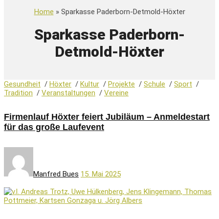
Home
» Sparkasse Paderborn-Detmold-Höxter
Sparkasse Paderborn-
Detmold-Höxter
Gesundheit
/
Höxter
/
Kultur
/
Projekte
/
Schule
/
Sport
/
Tradition
/
Veranstaltungen
/
Vereine
Firmenlauf Höxter feiert Jubiläum – Anmeldestart
für das große Laufevent
Manfred Bues
15. Mai 2025