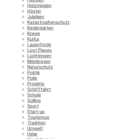
Holzminden
Höxter
Jubiläen
Katastrophenschutz
Kindergarten
Kriege
Kultur
Lauenförde
Lost Places
Lüchtringen
Meinbrexen
Naturschutz
Politik
Polle
Projekte
Schifffahrt
Schule
Solling
Sport
Start-up
Tourismus
Tradition
Umwelt
Uslar