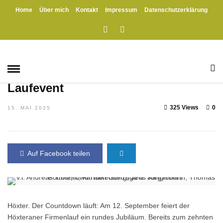
Home
Über mich
Kontakt
Impressum
Datenschutzerklärung
HOME
»
GESUNDHEIT
HÖXTER
KULTUR
PROJEKTE
SCHULE
SPORT
TRADITION
VERANSTALTUNGEN
VEREINE
Firmenlauf Höxter feiert Jubiläum –
Anmeldestart für das große
Laufevent
325 Views
0
15. MAI 2025
Auf Facebook teilen
Höxter. Der Countdown läuft: Am 12. September feiert der
Höxteraner Firmenlauf ein rundes Jubiläum. Bereits zum zehnten