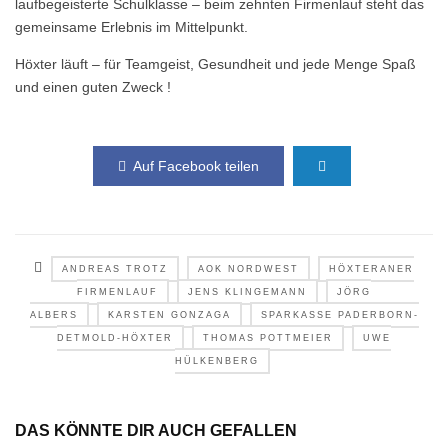
laufbegeisterte Schulklasse – beim zehnten Firmenlauf steht das
gemeinsame Erlebnis im Mittelpunkt.
Höxter läuft – für Teamgeist, Gesundheit und jede Menge Spaß
und einen guten Zweck !
Auf Facebook teilen
ANDREAS TROTZ
AOK NORDWEST
HÖXTERANER
FIRMENLAUF
JENS KLINGEMANN
JÖRG
ALBERS
KARSTEN GONZAGA
SPARKASSE PADERBORN-
DETMOLD-HÖXTER
THOMAS POTTMEIER
UWE
HÜLKENBERG
DAS KÖNNTE DIR AUCH GEFALLEN